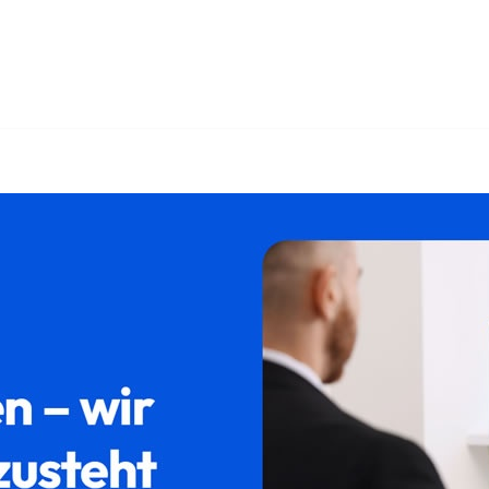
𝐥𝐮𝐦 oder ✓Erbschein, Erbberatung, Testament, Pflichtteil.
r Erfolg ist unser Ziel ✉.