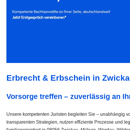
Erbrecht & Erbschein in Zwick
Vorsorge treffen – zuverlässig an Ih
Unsere kompetenten Juristen begleiten Sie – unabhängig von
transparenten Strategien, nutzen effiziente Prozesse und leg
familienorientiert in 08056 Zwickau, Mülsen, Werdau, Wilden