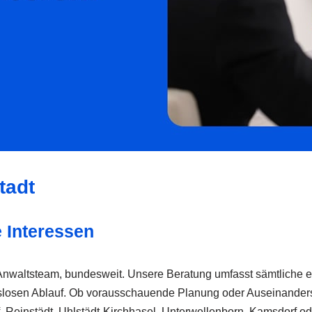
tadt
e Interessen
Anwaltsteam, bundesweit. Unsere Beratung umfasst sämtliche erb
slosen Ablauf. Ob vorausschauende Planung oder Auseinandersetz
dorf, Reinstädt, Uhlstädt-Kirchhasel, Unterwellenborn, Kamsdorf