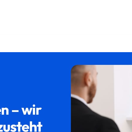
𝐚𝐦𝐢𝐥𝐮𝐦 oder ✓Erbschein, Testament, Erbberatung, Pflicht
𝐚𝐦𝐢𝐥𝐮𝐦, Ihr Rechtsanwalt. Mit uns erreichen Sie Ihre Ziele