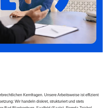
rechtlichen Kernfragen. Unsere Arbeitsweise ist effizient
ung: Wir handeln diskret, strukturiert und stets
 oder Bad Blankenburg, Saalfeld (Saale), Remda-Teichel.