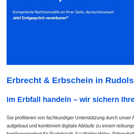
Erbrecht & Erbschein in Rudols
Im Erbfall handeln – wir sichern Ihr
Sie profitieren von fachkundiger Unterstützung durch unser 
aufgebaut und kombiniert digitale Abläufe zu einem reibung
familienorientiert für Rudolstadt, Saalfelder Höhe, Ritters