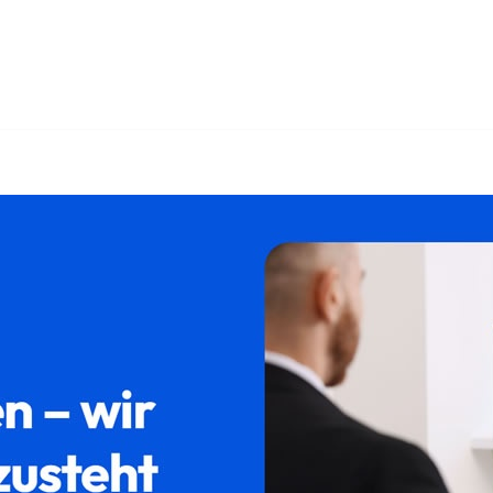
 ✓Testament, Erbschein, Erbberatung, Pflichtteil. Ihre Quelle
. Ihr Erfolg ist unsere Leidenschaft ✉.