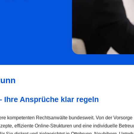
runn
 Ihre Ansprüche klar regeln
sere kompetenten Rechtsanwälte bundesweit. Von der Vorsorge b
Konzepte, effiziente Online-Strukturen und eine individuelle Bet
für Sie diskret und zielgerichtet in Ottobrunn, Neubiberg, Unte