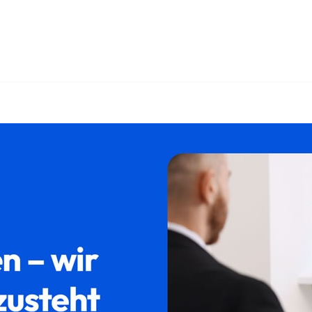
nd ✓Erbschein, Testament, Erbberatung, Pflichtteil. Erhältlic
htsanwalt. Ihr Erfolg beginnt hier ✉.