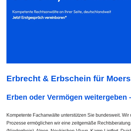
Erbrecht & Erbschein für Moers
Erben oder Vermögen weitergeben –
Kompetente Fachanwälte unterstützen Sie bundesweit. Wir un
Prozesse ermöglichen wir eine zeitgemäße Rechtsberatung. Ob 
(Niederrhein), Alpen, Neukirchen-Vluyn, Kamp-Lintfort, Duis