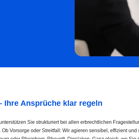
 Ihre Ansprüche klar regeln
terstützen Sie strukturiert bei allen erbrechtlichen Fragestel
Vorsorge oder Streitfall: Wir agieren sensibel, effizient und st
burg oder Rheinberg, Rheurdt, Dinslaken. Ganz gleich, wo Sie s