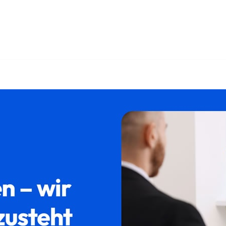
cht und ✓Testament, Erbberatung, Erbschein, Pflichtteil. Für
 setzen Maßstäbe ✉.