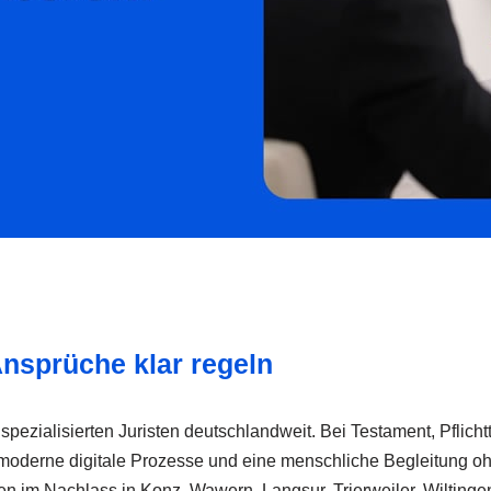
Ansprüche klar regeln
pezialisierten Juristen deutschlandweit. Bei Testament, Pflicht
 moderne digitale Prozesse und eine menschliche Begleitung oh
en im Nachlass in Konz, Wawern, Langsur, Trierweiler, Wiltinge