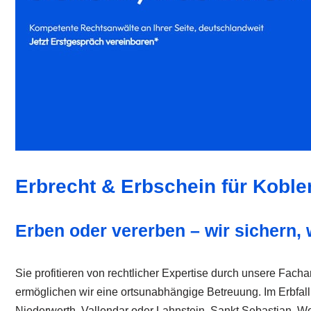
Erbrecht & Erbschein für Koble
Erben oder vererben – wir sichern,
Sie profitieren von rechtlicher Expertise durch unsere Fach
ermöglichen wir eine ortsunabhängige Betreuung. Im Erbfall h
Niederwerth, Vallendar oder Lahnstein, Sankt Sebastian, Weit