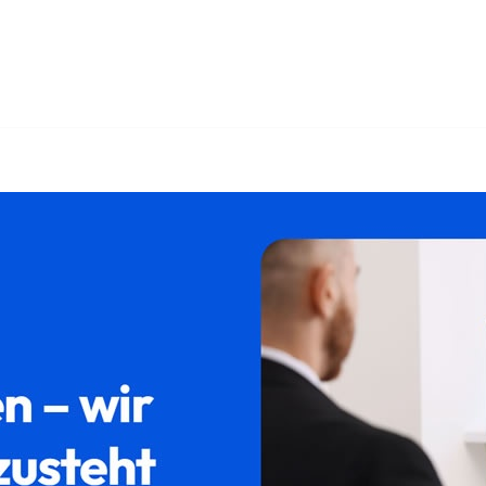
nd ✓Testament, Erbschein, Erbberatung, Pflichtteil. Brauche
walt. Wir machen den Unterschied ✉.