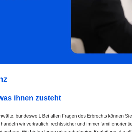
nz
 was Ihnen zusteht
anwälte, bundesweit. Bei allen Fragen des Erbrechts können Sie 
andeln wir vertraulich, rechtssicher und immer familienorientie
ersburg. Wir bieten Ihnen ortsunabhängige Begleitung, die effiz