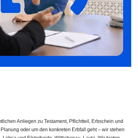
mtlichen Anliegen zu Testament, Pflichtteil, Erbschein und
 Planung oder um den konkreten Erbfall geht – wir stehen
, Lohsa und Elsterheide, Wittichenau, Lauta. Wir bieten