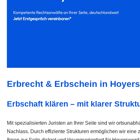
Erbrecht & Erbschein in Hoyer
Erbschaft klären – mit klarer Strukt
Mit spezialisierten Juristen an Ihrer Seite sind wir ortsunab
Nachlass. Durch effiziente Strukturen ermöglichen wir eine
Ihnen zur Seite diskret und lösungsorientiert für Hoyerswerd