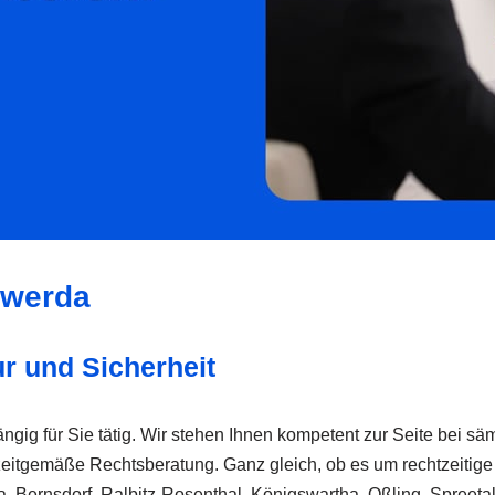
swerda
ur und Sicherheit
hängig für Sie tätig. Wir stehen Ihnen kompetent zur Seite bei sä
 zeitgemäße Rechtsberatung. Ganz gleich, ob es um rechtzeitige
a, Bernsdorf, Ralbitz-Rosenthal, Königswartha, Oßling, Spreetal