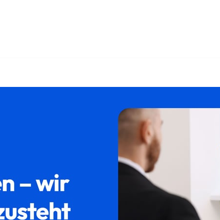
nd ✓Erbberatung, Erbschein, Testament, Pflichtteil entdecken
𝐥𝐮𝐦, Ihr Rechtsanwalt. Entdecken Sie unsere Angebote ✉.