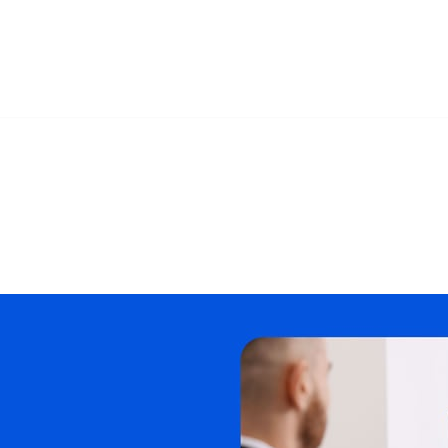
 ✓Testament, Erbberatung, Erbschein, Pflichtteil. Verfügbar: 
alt. Gemeinsam gestalten wir die Zukunft ✉.