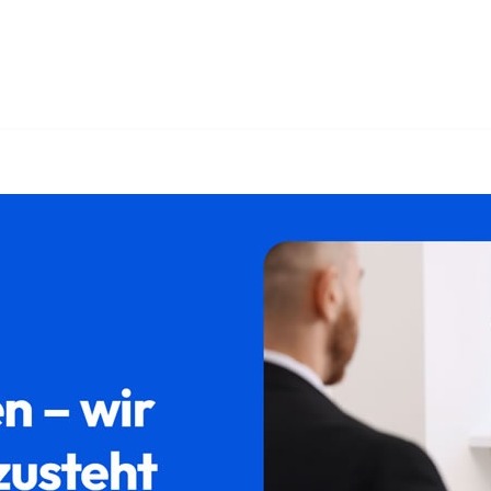
nd ✓Erbberatung, Testament, Erbschein, Pflichtteil. Ihre Adre
Ihr Rechtsanwalt. Zusammen erreichen wir mehr ✉.