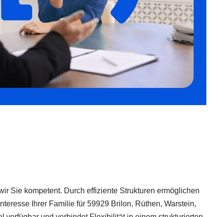
ir Sie kompetent. Durch effiziente Strukturen ermöglichen
teresse Ihrer Familie für 59929 Brilon, Rüthen, Warstein,
rfügbar und verbindet Flexibilität in einem strukturierten