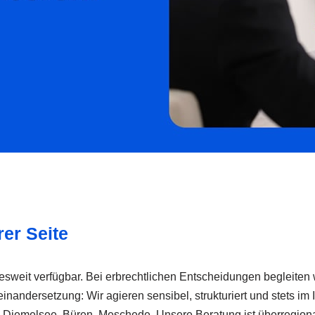
rer Seite
sweit verfügbar. Bei erbrechtlichen Entscheidungen begleiten w
andersetzung: Wir agieren sensibel, strukturiert und stets im In
iemelsee, Büren, Meschede. Unsere Beratung ist überregional ve