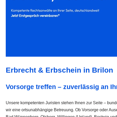
Erbrecht & Erbschein in Brilon
Vorsorge treffen – zuverlässig an Ih
Unsere kompetenten Juristen stehen Ihnen zur Seite – bunde
wir eine ortsunabhängige Betreuung. Ob Vorsorge oder Ausein
Bad Wünnenberg, Olsberg, Willingen (Upland), Bestwig und D