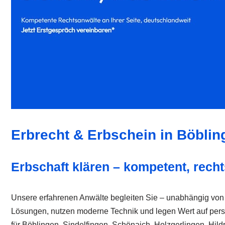
Erbrecht & Erbschein in Böblin
Erbschaft klären – kompetent, rech
Unsere erfahrenen Anwälte begleiten Sie – unabhängig von I
Lösungen, nutzen moderne Technik und legen Wert auf persönli
für Böblingen, Sindelfingen, Schönaich, Holzgerlingen, Hil