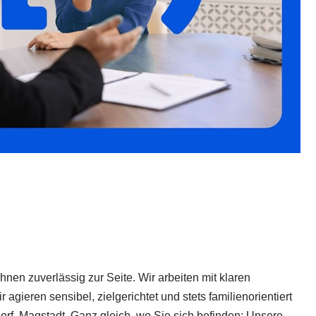
en zuverlässig zur Seite. Wir arbeiten mit klaren
gieren sensibel, zielgerichtet und stets familienorientiert
orf, Magstadt. Ganz gleich, wo Sie sich befinden: Unsere