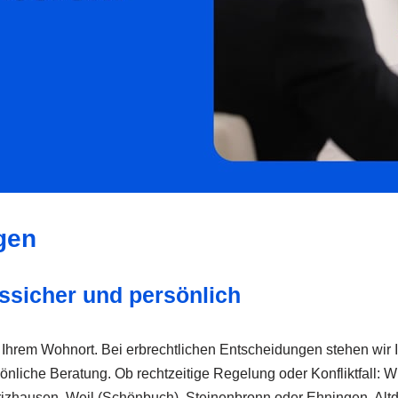
gen
tssicher und persönlich
hrem Wohnort. Bei erbrechtlichen Entscheidungen stehen wir Ihn
che Beratung. Ob rechtzeitige Regelung oder Konfliktfall: Wir a
drizhausen, Weil (Schönbuch), Steinenbronn oder Ehningen, Altd