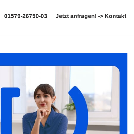
01579-26750-03
Jetzt anfragen! -> Kontakt
01579-26750-03
Jetzt anfragen! -> Kontakt
𝐮𝐦, Ihr Rechtsanwalt: ✓Testament, ✓Erbschein, ✓Erbrecht,