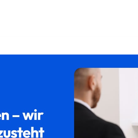
r ✓Testament, Erbberatung, Erbschein, Pflichtteil. ➡️ 𝐟𝐚𝐦𝐢
re Herausforderungen, unsere Mission ✉.